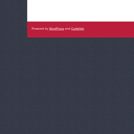
Powered by
WordPress
and
Cuttlefish
.